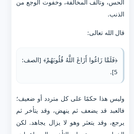
الحس، وتآلف المخالفة، وخفوت الوجع من
الذنب.
قال الله تعالى:
﴿فَلَمَّا زَاغُوا أَزَاغَ اللَّهُ قُلُوبَهُمْ﴾ [الصف:
5].
وليس هذا حكمًا على كل متردد أو ضعيف؛
فالعبد قد يضعف ثم ينهض، وقد يتأخر ثم
يرجع، وقد يتعثر وهو لا يزال يجاهد. لكن