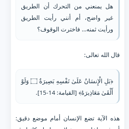
هل يمنعني من التحرك أن الطريق
غير واضح، أم أنني رأيت الطريق
ورأيت ثمنه… فاخترت الوقوف؟
قال الله تعالى:
﴿بَلِ الْإِنسَانُ عَلَىٰ نَفْسِهِ بَصِيرَةٌ ۝ وَلَوْ
أَلْقَىٰ مَعَاذِيرَهُ﴾ [القيامة: 14-15].
هذه الآية تضع الإنسان أمام موضع دقيق: