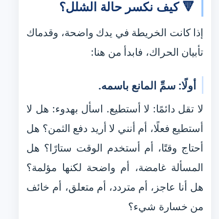
🔻 كيف نكسر حالة الشلل؟
إذا كانت الخريطة في يدك واضحة، وقدماك
تأبيان الحراك، فابدأ من هنا:
أولًا: سمِّ المانع باسمه.
لا تقل دائمًا: لا أستطيع. اسأل بهدوء: هل لا
أستطيع فعلًا، أم أنني لا أريد دفع الثمن؟ هل
أحتاج وقتًا، أم أستخدم الوقت ستارًا؟ هل
المسألة غامضة، أم واضحة لكنها مؤلمة؟
هل أنا عاجز، أم متردد، أم متعلق، أم خائف
من خسارة شيء؟