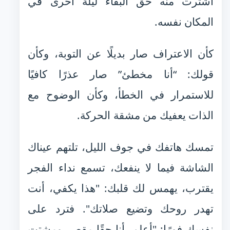
اشترت منه حق البقاء ليلة أخرى في
المكان نفسه.
كأن الاعتراف صار بديلًا عن التوبة، وكأن
قولك: “أنا مخطئ” صار عذرًا كافيًا
للاستمرار في الخطأ، وكأن الوضوح مع
الذات يعفيك من مشقة الحركة.
تمسك هاتفك في جوف الليل، تلتهم عيناك
الشاشة فيما لا ينفعك، تسمع نداء الفجر
يقترب، يهمس لك قلبك: "هذا يكفي، أنت
تهدر روحك وتضيع صلاتك". فترد على
نفسك فورًا: "أعلم، أنا حقًا مقصر ومشتت