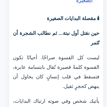
الصغيرة
🕯️ مقصلة البدايات الصغيرة
حين نقتل أول نبتة… ثم نطالب الشجرة أن
تُثمر
ليست كل القسوة صراخًا. أحيانًا تكون
القسوة كلمةً قصيرة تُقال بابتسامة عابرة،
فتسقط في قلب إنسانٍ كان يحاول أن
ينهض كحجرٍ ثقيل.
يأتيك شخص وفي صوته ارتباك البدايات،