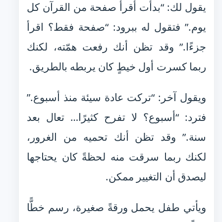
يقول لك: “بدأت أقرأ صفحة من القرآن كل
يوم.” فتقول له ببرود: “صفحة فقط؟ اقرأ
جزءًا.” وقد تظن أنك رفعت همّته، لكنك
ربما كسرت أول خيطٍ كان يربطه بالطريق.
ويقول آخر: “تركت عادة سيئة منذ أسبوع.”
فترد: “أسبوع؟ لا تفرح كثيرًا… تعال بعد
سنة.” وقد تظن أنك تحميه من الغرور،
لكنك ربما سرقت منه لحظةً كان يحتاجها
ليصدق أن التغيير ممكن.
ويأتي طفل يحمل ورقةً صغيرة، رسم خطًّا