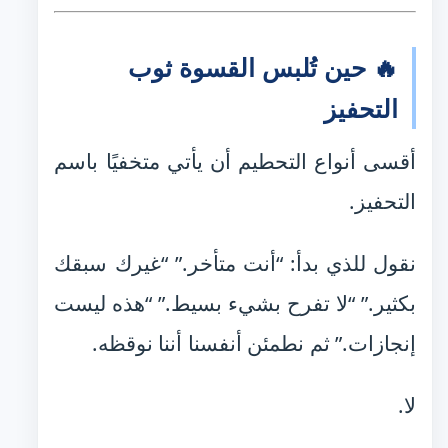
🔥 حين تُلبس القسوة ثوب
التحفيز
أقسى أنواع التحطيم أن يأتي متخفيًا باسم
التحفيز.
نقول للذي بدأ: “أنت متأخر.” “غيرك سبقك
بكثير.” “لا تفرح بشيء بسيط.” “هذه ليست
إنجازات.” ثم نطمئن أنفسنا أننا نوقظه.
لا.