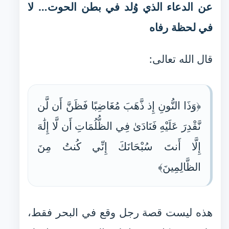
عن الدعاء الذي وُلد في بطن الحوت… لا
في لحظة رفاه
قال الله تعالى:
﴿وَذَا النُّونِ إِذ ذَّهَبَ مُغَاضِبًا فَظَنَّ أَن لَّن
نَّقْدِرَ عَلَيْهِ فَنَادَىٰ فِي الظُّلُمَاتِ أَن لَّا إِلَٰهَ
إِلَّا أَنتَ سُبْحَانَكَ إِنِّي كُنتُ مِنَ
الظَّالِمِينَ﴾
هذه ليست قصة رجل وقع في البحر فقط،