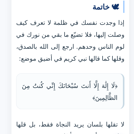
🕊️ خاتمة
إذا وجدت نفسك في ظلمة لا تعرف كيف
وصلت إليها، فلا تضيّع ما بقي من نورك في
لوم الناس وحدهم. ارجع إلى الله بالصدق،
وقلها كما قالها نبي كريم في أضيق موضع:
﴿لَا إِلَٰهَ إِلَّا أَنتَ سُبْحَانَكَ إِنِّي كُنتُ مِنَ
الظَّالِمِينَ﴾
لا تقلها بلسان يريد النجاة فقط، بل قلها