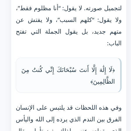
لتجميل صورته. لا يقول: “أنا مظلوم فقط”،
ولا يقول: “كلهم السبب”، ولا يفتش عن
متهم جديد، بل يقول الجملة التي تفتح
الباب:
﴿لَا إِلَٰهَ إِلَّا أَنتَ سُبْحَانَكَ إِنِّي كُنتُ مِنَ
الظَّالِمِينَ﴾
وفي هذه اللحظات قد يلتبس على الإنسان
الفرق بين الندم الذي يرده إلى الله واليأس
الذي يقطعه عنه، ولذلك يفيد تأمل مقال