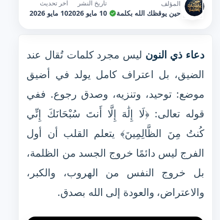
تاريخ النشر
آخر تحديث
المؤلف
حين يوقظك الله بكلمة
10 مايو 2026
10 مايو 2026
دعاء ذي النون
ليس مجرد كلمات تُقال عند
الضيق، بل اعتراف كامل يولد في أضيق
موضع: توحيد، وتنزيه، وصدق رجوع. ففي
قوله تعالى: ﴿لَا إِلَٰهَ إِلَّا أَنتَ سُبْحَانَكَ إِنِّي
كُنتُ مِنَ الظَّالِمِينَ﴾ يتعلم القلب أن أول
الفرج ليس دائمًا خروج الجسد من الظلمة،
بل خروج النفس من الهروب، والكبر،
والاعتراض، والعودة إلى الله بصدق.