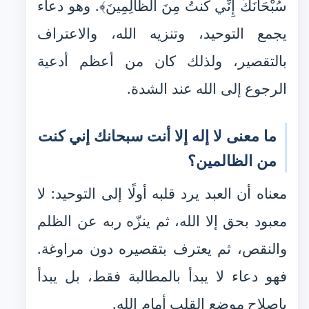
سُبْحَانَكَ إِنِّي كُنتُ مِنَ الظَّالِمِينَ﴾. وهو دعاء
يجمع التوحيد، وتنزيه الله، والاعتراف
بالتقصير، ولذلك كان من أعظم أدعية
الرجوع إلى الله عند الشدة.
ما معنى لا إله إلا أنت سبحانك إني كنت
من الظالمين؟
معناه أن العبد يرد قلبه أولًا إلى التوحيد: لا
معبود بحق إلا الله، ثم ينزّه ربه عن الظلم
والنقص، ثم يعترف بتقصيره دون مراوغة.
فهو دعاء لا يبدأ بالمطالبة فقط، بل يبدأ
بإصلاح موضع القلب أمام الله.