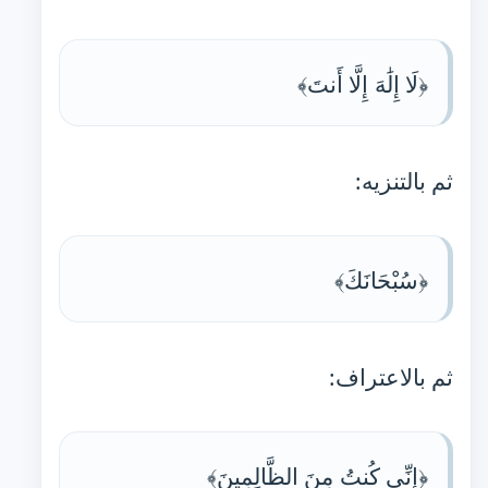
﴿لَا إِلَٰهَ إِلَّا أَنتَ﴾
ثم بالتنزيه:
﴿سُبْحَانَكَ﴾
ثم بالاعتراف:
﴿إِنِّي كُنتُ مِنَ الظَّالِمِينَ﴾