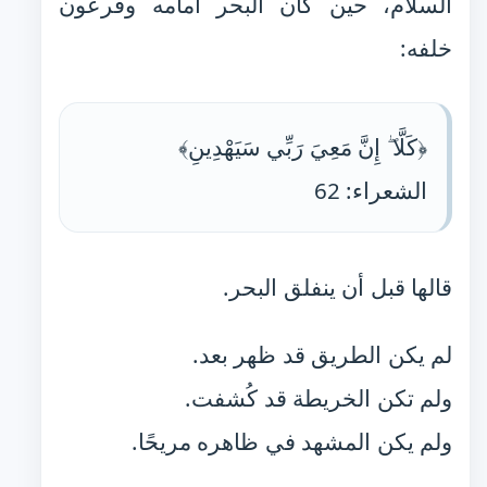
السلام، حين كان البحر أمامه وفرعون
خلفه:
﴿كَلَّا ۖ إِنَّ مَعِيَ رَبِّي سَيَهْدِينِ﴾
الشعراء: 62
قالها قبل أن ينفلق البحر.
لم يكن الطريق قد ظهر بعد.
ولم تكن الخريطة قد كُشفت.
ولم يكن المشهد في ظاهره مريحًا.