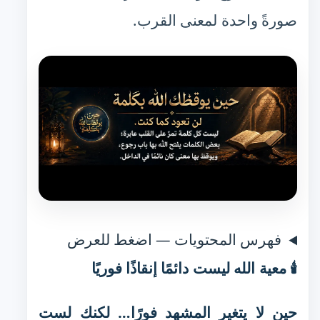
صورةً واحدة لمعنى القرب.
فهرس المحتويات — اضغط للعرض
🕯️ معية الله ليست دائمًا إنقاذًا فوريًا
حين لا يتغير المشهد فورًا… لكنك لست