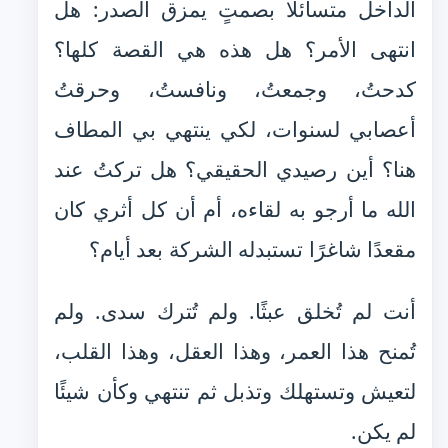
الداخل متسائلًا بصمتٍ يمزق الصدر: هل
انتهى الأمر؟ هل هذه هي القصة كلها؟
كدحتُ، وجمعتُ، ونافستُ، وحرقتُ
أعصابي لسنوات، لكي ينتهي بي المطاف
هنا؟ أين رصيدي الحقيقي؟ هل تركتُ عند
الله ما أرجو به لقاءه، أم أن كل أثري كان
مقعدًا شاغرًا تستبدله الشركة بعد أيام؟
أنت لم تُخلق عبثًا. ولم تُترك سدى. ولم
تُمنح هذا العمر، وهذا العقل، وهذا القلب،
لتعيش وتستهلك وتذبل ثم تنتهي وكأن شيئًا
لم يكن.