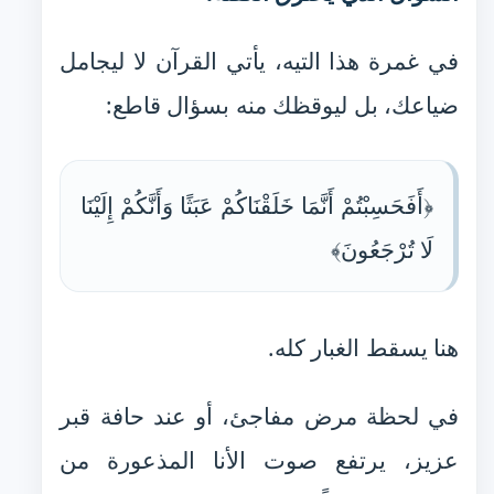
في غمرة هذا التيه، يأتي القرآن لا ليجامل
ضياعك، بل ليوقظك منه بسؤال قاطع:
﴿أَفَحَسِبْتُمْ أَنَّمَا خَلَقْنَاكُمْ عَبَثًا وَأَنَّكُمْ إِلَيْنَا
لَا تُرْجَعُونَ﴾
هنا يسقط الغبار كله.
في لحظة مرض مفاجئ، أو عند حافة قبر
عزيز، يرتفع صوت الأنا المذعورة من